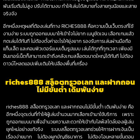
พันเริ่มต้นไม่สูง ปรับได้ตามงบ ทำให้เล่นได้สบายทั้งสายทุนน้อยและสาย
จริงจัง
อีกหนึ่งเหตุผลที่ต้องเล่นที่ทาง RICHES888 คือความเป็นเว็บตรงที่ใช้
งานง่าย ระบบถูกออกแบบมาให้เข้าใจไม่ยาก เมนูชัดเจน เลือกเกมแล้ว
กดเล่นได้ทันที ไม่ต้องตั้งค่าอะไรให้ยุ่งยาก รองรับการเล่นผ่านมือถือ
แท็บเล็ต และคอมพิวเตอร์แบบเต็มรูปแบบ เล่นได้ทุกที่ทุกเวลา เพียงมี
อินเทอร์เน็ตก็สามารถเข้าถึงคลังเกมสล็อตขนาดใหญ่ได้ทันที ไม่ต้อง
ดาวน์โหลดแอปเพิ่มเติมให้เปลืองพื้นที่เครื่อง
riches888 สล็อตทรูวอเลท และฝากถอน
ไม่มีขั้นต่ำ เดิมพันง่าย
riches888 สล็อตทรูวอเลท และฝากถอนไม่มีขั้นต่ำ เดิมพันง่าย คือ
อีกหนึ่งจุดเด่นที่ทำให้ผู้เล่นจำนวนมากเลือกเข้ามาใช้บริการ เพราะ
ถูกออกแบบมาเพื่ออำนวยความสะดวกให้เข้ากับไลฟ์สไตล์ของผู้เล่น
ยุคใหม่อย่างแท้จริง ระบบสล็อตทรูวอเลทช่วยให้การฝากเงินเป็น
เรื่องง่ายมาก ไม่ต้องผูกบัญชีธนาคาร ไม่ต้องโอนหลายขั้นตอน