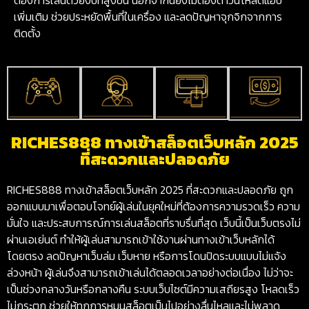
เพิ่มเติม ช่วยประหยัดพื้นที่ในเครื่อง และลดปัญหาจุกจิกจากการ
ติดตั้ง
RICHES888 ทางเข้าสล็อตเว็บหลัก 2025
ที่สะดวกและปลอดภัย
RICHES888 ทางเข้าสล็อตเว็บหลัก 2025 ที่สะดวกและปลอดภัย ถูก
ออกแบบมาเพื่อตอบโจทย์ผู้เล่นในยุคใหม่ที่ต้องการความรวดเร็ว ความ
มั่นใจ และประสบการณ์การเล่นสล็อตที่ราบรื่นที่สุด เว็บนี้เป็นเว็บตรงไม่
ผ่านเอเย่นต์ ทำให้ผู้เล่นสามารถเข้าใช้งานผ่านทางเข้าเว็บหลักได้
โดยตรง ลดปัญหาเว็บล่ม เว็บหาย หรือการโดนปิดระบบแบบไม่แจ้ง
ล่วงหน้า ผู้เล่นจึงสามารถเข้าเล่นได้ตลอดเวลาอย่างต่อเนื่อง ไม่ว่าจะ
เป็นช่วงกลางวันหรือกลางคืน ระบบเว็บไซต์มีความเสถียรสูง โหลดเร็ว
ไม่กระตุก ช่วยให้ทุกการหมุนสล็อตเป็นไปอย่างลื่นไหลและไม่พลาด