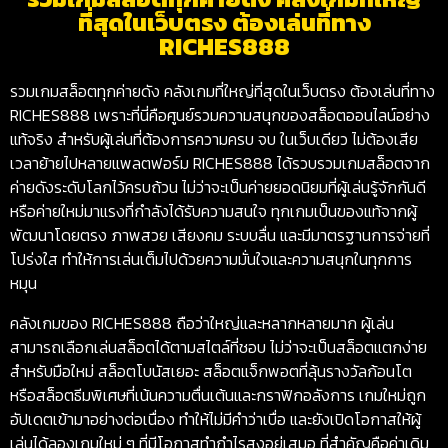
ที่สุดในเว็บตรง ต้องเล่นที่ทาง
RICHES888
รวมเกมสล็อตทุกค่ายดัง คลังเกมที่ใหญ่ที่สุดในเว็บตรง ต้องเล่นที่ทาง
RICHES888 เพราะที่นี่คือศูนย์รวมความสนุกของสล็อตออนไลน์อย่าง
แท้จริง สำหรับผู้เล่นที่ต้องการความครบ จบ ในเว็บเดียว ไม่ต้องเสีย
เวลาย้ายไปหลายแพลตฟอร์ม RICHES888 ได้รวบรวมเกมสล็อตจาก
ค่ายดังระดับโลกไว้ครบถ้วน ไม่ว่าจะเป็นค่ายยอดนิยมที่ผู้เล่นรู้จักกันดี
หรือค่ายใหม่มาแรงที่กำลังได้รับความสนใจ ทุกเกมเป็นของแท้จากผู้
พัฒนาโดยตรง ภาพสวย เสียงคม ระบบลื่น และมีมาตรฐานการจ่ายที่
โปร่งใส ทำให้การเล่นเต็มไปด้วยความมั่นใจและความสนุกในทุกการ
หมุน
คลังเกมของ RICHES888 ถือว่าใหญ่และหลากหลายมาก ผู้เล่น
สามารถเลือกเล่นสล็อตได้ตามสไตล์ที่ชอบ ไม่ว่าจะเป็นสล็อตแตกง่าย
สำหรับมือใหม่ สล็อตโบนัสเยอะ สล็อตแจ็กพอตที่ลุ้นรางวัลก้อนโต
หรือสล็อตธีมพิเศษที่เน้นความตื่นเต้นและกราฟิกอลังการ เกมใหม่ถูก
อัปเดตเข้ามาอย่างต่อเนื่อง ทำให้ไม่มีคำว่าเบื่อ และยังเปิดโอกาสให้ผู้
เล่นได้ลองเกมใหม่ ๆ ที่มีโอกาสทำกำไรสูงอยู่เสมอ ที่สำคัญคือค่าเดิม