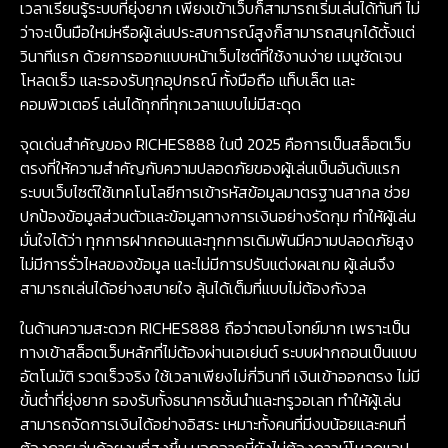
เวลาเรียนรู้ระบบที่ยุ่งยาก เพียงเข้าเว็บก็สามารถเริ่มเล่นได้ทันที ไม่
ว่าจะเป็นมือใหม่หรือผู้เล่นประสบการณ์สูงก็สามารถสนุกได้ตั้งแต่
วินาทีแรก ด้วยการออกแบบหน้าเว็บไซต์ที่ใช้งานง่าย เมนูชัดเจน
โหลดเร็ว และรองรับทุกอุปกรณ์ ทั้งมือถือ แท็บเล็ต และ
คอมพิวเตอร์ เล่นได้ทุกที่ทุกเวลาแบบไม่มีสะดุด
จุดเด่นสำคัญของ RICHES888 ในปี 2025 คือการเป็นสล็อตเว็บ
ตรงที่ให้ความสำคัญกับความปลอดภัยของผู้เล่นเป็นอันดับแรก
ระบบเว็บไซต์ใช้เทคโนโลยีการเข้ารหัสข้อมูลมาตรฐานสากล ช่วย
ปกป้องข้อมูลส่วนตัวและข้อมูลทางการเงินอย่างรัดกุม ทำให้ผู้เล่น
มั่นใจได้ว่า ทุกการฝากถอนและทุกการเดิมพันมีความปลอดภัยสูง
ไม่มีการรั่วไหลของข้อมูล และไม่มีการปรับแต่งผลเกม ผู้เล่นจึง
สามารถเล่นได้อย่างสบายใจ ลุ้นได้เต็มที่แบบไม่ต้องกังวล
ในด้านความสะดวก RICHES888 ถือว่าตอบโจทย์มาก เพราะเป็น
ทางเข้าสล็อตเว็บหลักที่ไม่ต้องผ่านเอเย่นต์ ระบบฝากถอนเป็นแบบ
อัตโนมัติ รวดเร็วจริง ใช้เวลาเพียงไม่กี่วินาที เงินเข้าออกตรง ไม่มี
ขั้นต่ำที่ยุ่งยาก รองรับทั้งธนาคารชั้นนำและทรูวอเลท ทำให้ผู้เล่น
สามารถจัดการเงินได้อย่างอิสระ เหมาะทั้งคนที่มีงบน้อยและคนที่
ต้องการเล่นด้วยงบที่สูงขึ้น นอกจากนี้ยังไม่ต้องดาวน์โหลดแอป