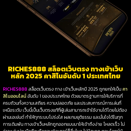
RICHES888 สล็อตเว็บตรง ทางเข้าเว็บ
หลัก 2025 คาสิโนอันดับ 1 ประเทศไทย
RICHES888
สล็อตเว็บตรง ทาง เข้าเว็บหลักปี 2025 ถูกยกให้เป็น
คา
สิโนออนไลน์
อันดับ 1 ของประเทศไทย ด้วยมาตรฐานการให้บริการที่
ครบถ้วนทั้งความเสถียร ความปลอดภัย และประสบการณ์การเล่นที่
เหนือระดับ เว็บนี้เป็นเว็บตรงแท้ที่ผู้เล่นสามารถเข้าใช้งานได้โดยไม่ต้อง
ผ่านเอเย่นต์ ทำให้ทุกระบบโปร่งใส ผลเกมยุติธรรม และมั่นใจได้ในทุก
การเดิมพัน ทางเข้าเว็บหลักถูกออกแบบมาให้เข้าถึงง่าย โหลดเร็ว ไม่
ว่าจะเล่นผ่านมือถือหรือคอมพิวเตอร์ก็ลื่นไหล ไม่มีสะดุด ตอบโจทย์ผู้