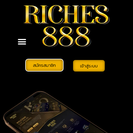
สมัครสมาชิก
เข้าสู่ระบบ