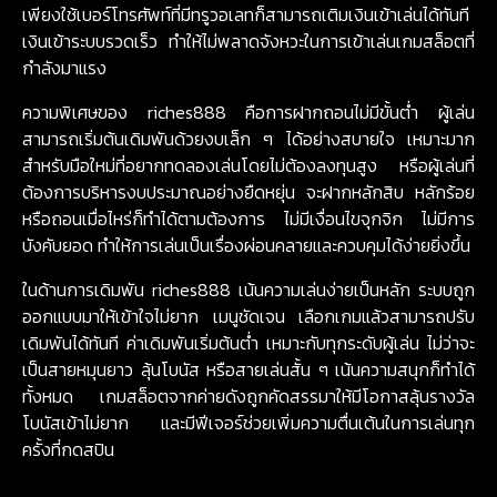
เพียงใช้เบอร์โทรศัพท์ที่มีทรูวอเลทก็สามารถเติมเงินเข้าเล่นได้ทันที
เงินเข้าระบบรวดเร็ว ทำให้ไม่พลาดจังหวะในการเข้าเล่นเกมสล็อตที่
กำลังมาแรง
ความพิเศษของ riches888 คือการฝากถอนไม่มีขั้นต่ำ ผู้เล่น
สามารถเริ่มต้นเดิมพันด้วยงบเล็ก ๆ ได้อย่างสบายใจ เหมาะมาก
สำหรับมือใหม่ที่อยากทดลองเล่นโดยไม่ต้องลงทุนสูง หรือผู้เล่นที่
ต้องการบริหารงบประมาณอย่างยืดหยุ่น จะฝากหลักสิบ หลักร้อย
หรือถอนเมื่อไหร่ก็ทำได้ตามต้องการ ไม่มีเงื่อนไขจุกจิก ไม่มีการ
บังคับยอด ทำให้การเล่นเป็นเรื่องผ่อนคลายและควบคุมได้ง่ายยิ่งขึ้น
ในด้านการเดิมพัน riches888 เน้นความเล่นง่ายเป็นหลัก ระบบถูก
ออกแบบมาให้เข้าใจไม่ยาก เมนูชัดเจน เลือกเกมแล้วสามารถปรับ
เดิมพันได้ทันที ค่าเดิมพันเริ่มต้นต่ำ เหมาะกับทุกระดับผู้เล่น ไม่ว่าจะ
เป็นสายหมุนยาว ลุ้นโบนัส หรือสายเล่นสั้น ๆ เน้นความสนุกก็ทำได้
ทั้งหมด เกมสล็อตจากค่ายดังถูกคัดสรรมาให้มีโอกาสลุ้นรางวัล
โบนัสเข้าไม่ยาก และมีฟีเจอร์ช่วยเพิ่มความตื่นเต้นในการเล่นทุก
ครั้งที่กดสปิน