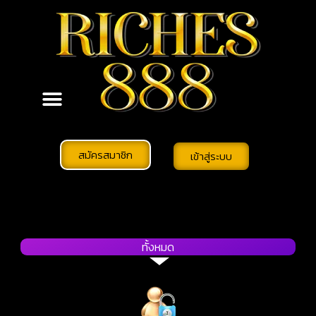
สมัครสมาชิก
เข้าสู่ระบบ
ทั้งหมด